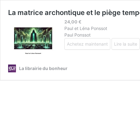
La matrice archontique et le piège temp
24,00
€
Paul et Léna Ponssot
Paul Ponssot
Achetez maintenant
Lire la suite
La librairie du bonheur