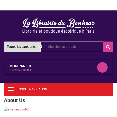
MON PANIER
0
article -
0,00
€
TOGGLE NAVIGATION
About Us