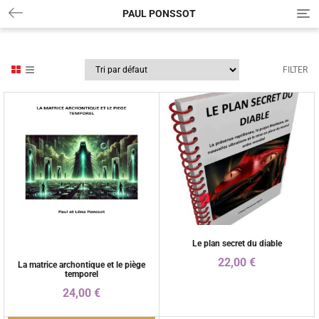
PAUL PONSSOT
T
o
g
g
l
FILTER
e
n
a
v
i
g
a
t
i
o
n
Le plan secret du diable
22,00
€
La matrice archontique et le piège
temporel
24,00
€