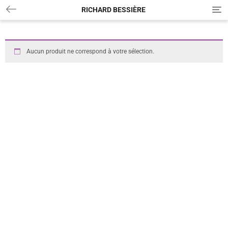
RICHARD BESSIÈRE
T
o
g
g
l
Aucun produit ne correspond à votre sélection.
e
n
a
v
i
g
a
t
i
o
n