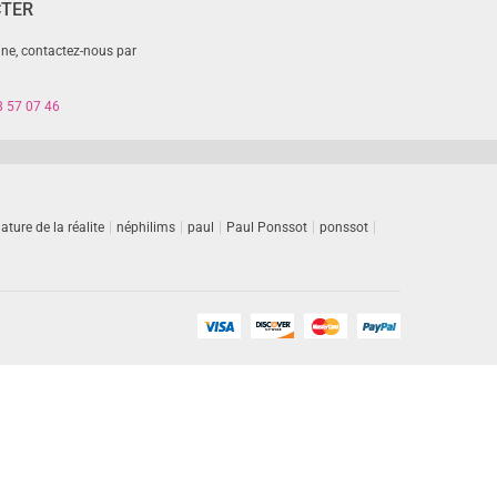
CTER
gne, contactez-nous par
8 57 07 46
ature de la réalite
néphilims
paul
Paul Ponssot
ponssot