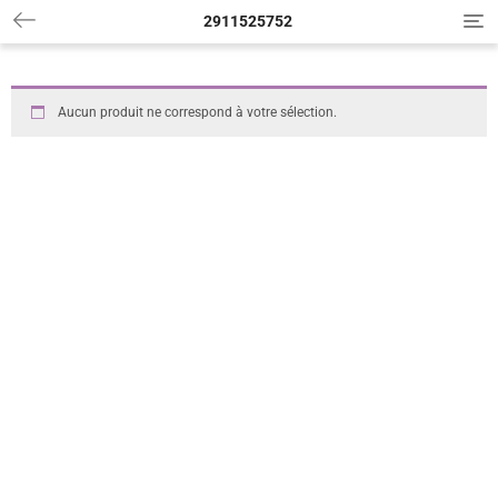
2911525752
T
o
g
g
l
Aucun produit ne correspond à votre sélection.
e
n
a
v
i
g
a
t
i
o
n