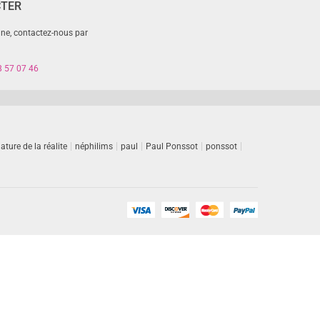
CTER
gne, contactez-nous par
8 57 07 46
ature de la réalite
néphilims
paul
Paul Ponssot
ponssot