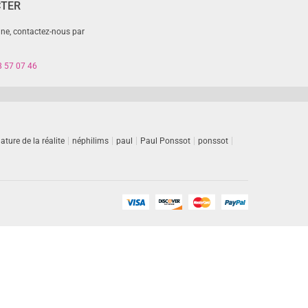
CTER
gne, contactez-nous par
8 57 07 46
ature de la réalite
néphilims
paul
Paul Ponssot
ponssot