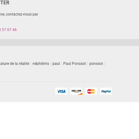
CTER
gne, contactez-nous par
8 57 07 46
ature de la réalite
néphilims
paul
Paul Ponssot
ponssot