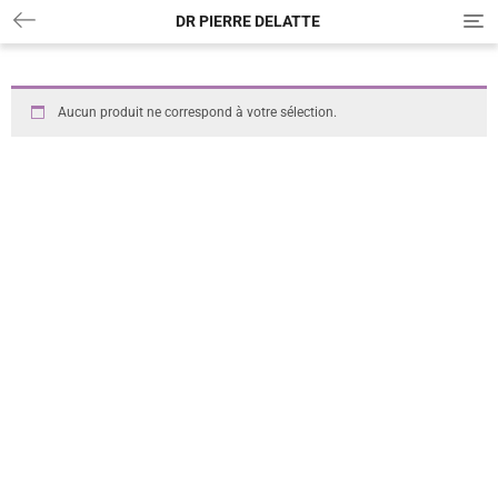
DR PIERRE DELATTE
T
o
g
g
l
Aucun produit ne correspond à votre sélection.
e
n
a
v
i
g
a
t
i
o
n