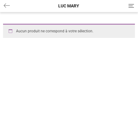
LUC MARY
T
o
g
g
l
Aucun produit ne correspond à votre sélection.
e
n
a
v
i
g
a
t
i
o
n