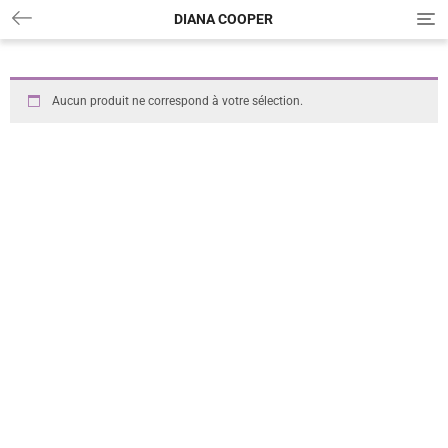
DIANA COOPER
T
o
g
g
l
Aucun produit ne correspond à votre sélection.
e
n
a
v
i
g
a
t
i
o
n