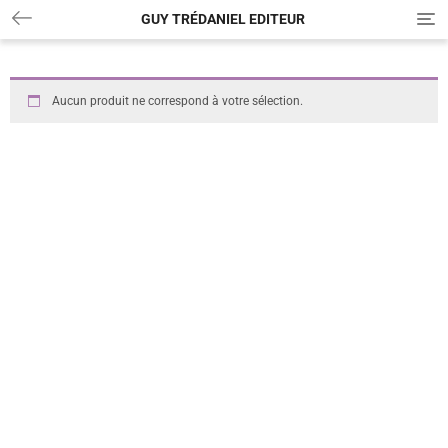
GUY TRÉDANIEL EDITEUR
T
o
g
g
l
Aucun produit ne correspond à votre sélection.
e
n
a
v
i
g
a
t
i
o
n