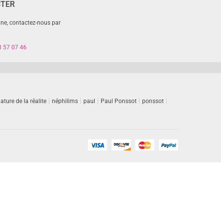
CTER
gne, contactez-nous par
8 57 07 46
ature de la réalite
néphilims
paul
Paul Ponssot
ponssot