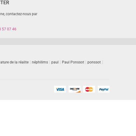
CTER
gne, contactez-nous par
8 57 07 46
ature de la réalite
néphilims
paul
Paul Ponssot
ponssot