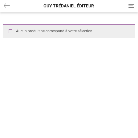
GUY TRÉDANIEL ÉDITEUR
T
o
g
g
l
Aucun produit ne correspond à votre sélection.
e
n
a
v
i
g
a
t
i
o
n