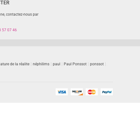
CTER
gne, contactez-nous par
8 57 07 46
ature de la réalite
néphilims
paul
Paul Ponssot
ponssot