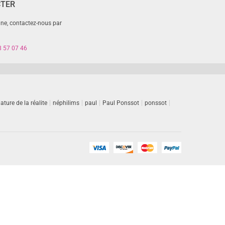
CTER
gne, contactez-nous par
8 57 07 46
ature de la réalite
néphilims
paul
Paul Ponssot
ponssot