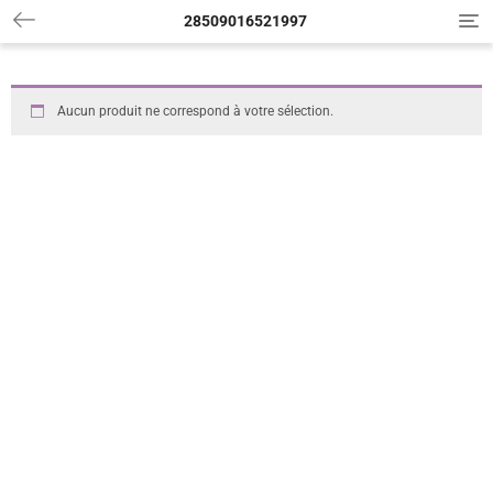
28509016521997
T
o
g
g
l
Aucun produit ne correspond à votre sélection.
e
n
a
v
i
g
a
t
i
o
n