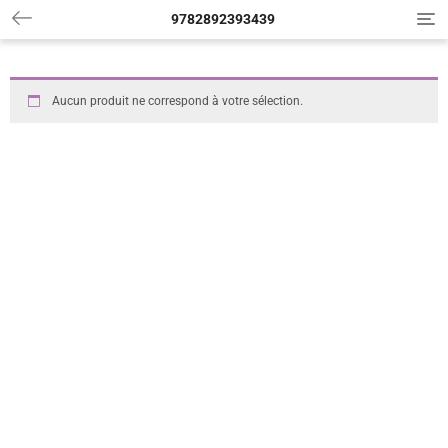
9782892393439
T
o
g
g
l
Aucun produit ne correspond à votre sélection.
e
n
a
v
i
g
a
t
i
o
n