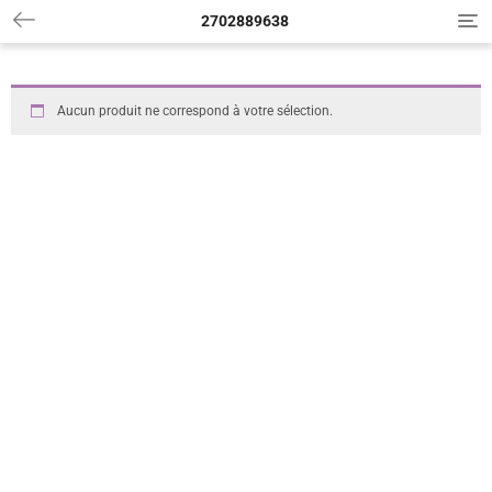
2702889638
T
o
g
g
l
Aucun produit ne correspond à votre sélection.
e
n
a
v
i
g
a
t
i
o
n