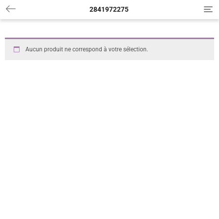
2841972275
T
o
g
g
l
Aucun produit ne correspond à votre sélection.
e
n
a
v
i
g
a
t
i
o
n