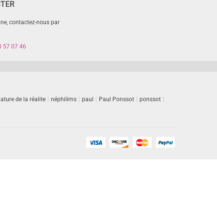
CTER
gne, contactez-nous par
8 57 07 46
ature de la réalite
néphilims
paul
Paul Ponssot
ponssot