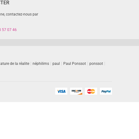
CTER
gne, contactez-nous par
8 57 07 46
ature de la réalite
néphilims
paul
Paul Ponssot
ponssot