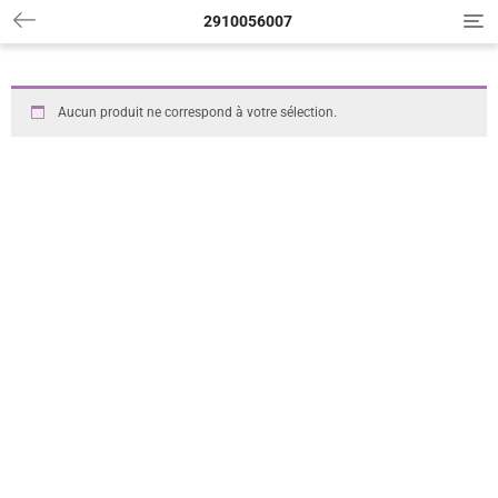
2910056007
T
o
g
g
l
Aucun produit ne correspond à votre sélection.
e
n
a
v
i
g
a
t
i
o
n