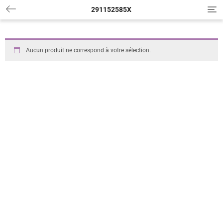
291152585X
T
o
g
g
l
Aucun produit ne correspond à votre sélection.
e
n
a
v
i
g
a
t
i
o
n