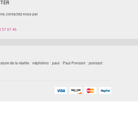
CTER
gne, contactez-nous par
8 57 07 46
ature de la réalite
néphilims
paul
Paul Ponssot
ponssot