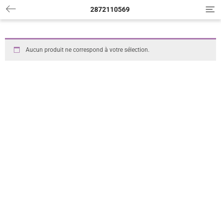
2872110569
T
o
g
g
l
Aucun produit ne correspond à votre sélection.
e
n
a
v
i
g
a
t
i
o
n