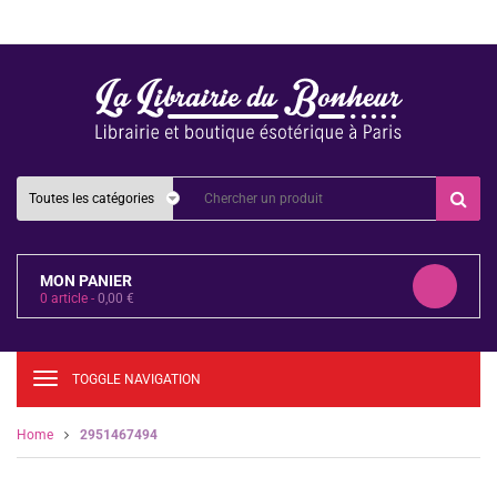
MON PANIER
0
article -
0,00
€
TOGGLE NAVIGATION
Home
2951467494