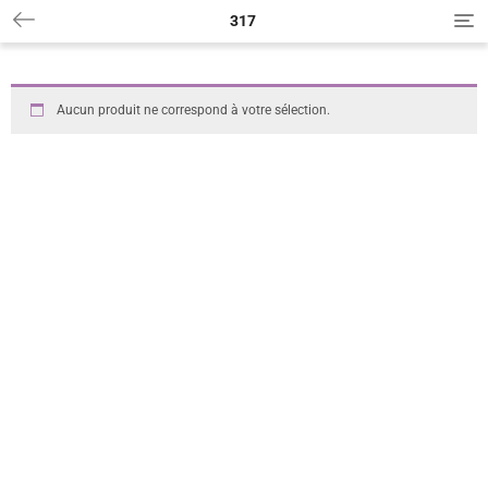
317
T
o
g
g
l
Aucun produit ne correspond à votre sélection.
e
n
a
v
i
g
a
t
i
o
n