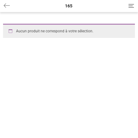
165
T
o
g
g
l
Aucun produit ne correspond à votre sélection.
e
n
a
v
i
g
a
t
i
o
n