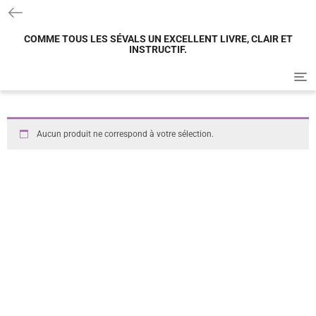
COMME TOUS LES SÉVALS UN EXCELLENT LIVRE, CLAIR ET
INSTRUCTIF.
T
o
g
g
l
Aucun produit ne correspond à votre sélection.
e
n
a
v
i
g
a
t
i
o
n