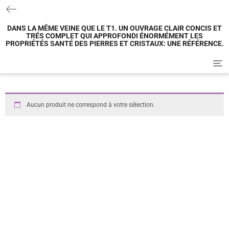
DANS LA MÊME VEINE QUE LE T1. UN OUVRAGE CLAIR CONCIS ET
TRÉS COMPLET QUI APPROFONDI ÉNORMÉMENT LES
PROPRIÉTÉS SANTÉ DES PIERRES ET CRISTAUX: UNE RÉFÉRENCE.
T
o
g
g
l
Aucun produit ne correspond à votre sélection.
e
n
a
v
i
g
a
t
i
o
n