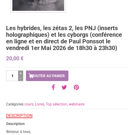
Les hybrides, les zétas 2, les PNJ (inserts
holographiques) et les cyborgs (conférence
en ligne et en direct de Paul Ponssot le
vendredi 1er Mai 2026 de 18h30 à 23h30)
20,00
€
quantité
AJOUTER AU PANIER
de
Les
hybrides,
les
zétas
Catégories
cours
,
Livres
,
Top sélection
,
webinaire
2,
les
DESCRIPTION
PNJ
Description
(inserts
holographiques)
Bonjour à tous,