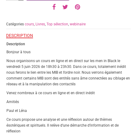
Les
Men
in
Black,
Catégories
cours
,
Livres
,
Top sélection
,
webinaire
le
ciblage
DESCRIPTION
en
Description
réseau,
l'ordre
Bonjour à tous
noir,
Nous organisons un cours en ligne et en direct sur les men in Black le
les
vendredi 5 juin 2026 de 18h30 à 23h30. Dans ce cours, totalement inédit
entités
nous ferons le lien entre les MIB et l’ordre noir. Nous verrons également
sans
comment certains MIB sont des entités sans âme connectées au ciblage en
âme
réseau et à la manipulation des contactés
et
le
Venez nombreux à ce cours en ligne et en direct inédit
syndrome
Amitiés
du
contacté:
Paul et Léna
nouvelles
Ce cours propose une analyse et une réflexion autour de thèmes
réflexions
ésotériques et spirituels. Il relève d’une démarche d’information et de
(Cours
réflexion
en